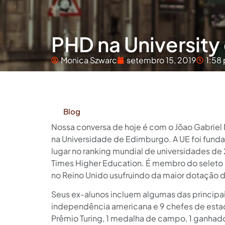
PHD na University
Monica Szwarc
setembro 15, 2019
1:58
Blog
Nossa conversa de hoje é com o Jõao Gabriel 
na Universidade de Edimburgo. A UE foi funda
lugar no ranking mundial de universidades de
Times Higher Education. É membro do seleto 
no Reino Unido usufruindo da maior dotação 
Seus ex-alunos incluem algumas das principais
independência americana e 9 chefes de estado
Prêmio Turing, 1 medalha de campo, 1 ganhador