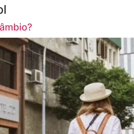
ol
câmbio?